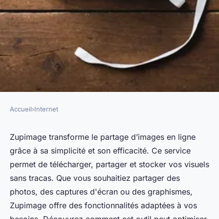
Accueil
›
Internet
INTERNET
Zupimage : comment
Zupimage transforme le partage d’images en ligne
grâce à sa simplicité et son efficacité. Ce service
simplifier le partage d'images
permet de télécharger, partager et stocker vos visuels
en ligne ?
sans tracas. Que vous souhaitiez partager des
photos, des captures d'écran ou des graphismes,
Jean
•
1 février 2025
•
4 min de lecture
Zupimage offre des fonctionnalités adaptées à vos