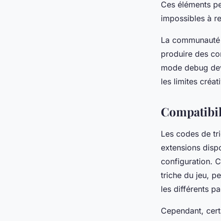
Ces éléments pe
impossibles à r
La communauté d
produire des con
mode debug devi
les limites créa
Compatibili
Les codes de tri
extensions disp
configuration. C
triche du jeu, p
les différents p
Cependant, cert