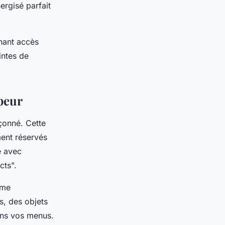
ergisé parfait
nant accès
intes de
peur
çonné. Cette
ment réservés
e avec
cts".
rme
s, des objets
ans vos menus.