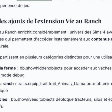
xpérience de jeu.
es ajouts de l'extension Vie au Ranch
 au Ranch enrichit considérablement l'univers des Sims 4 a
es qui permettent d'accéder instantanément aux
contenus e
urale.
artissent en plusieurs catégories distinctes pour une utilisa
la ferme
: bb.showhiddenobjects pour accéder aux vaches,
e mode debug
s ranch
: traits.equip_trait trait_Animal\_Llama pour obtenir
iqué
oles
: bb.showliveeditobjects débloque tracteurs, silos et 
fs