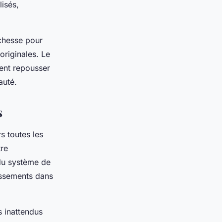
isés,
ichesse pour
originales. Le
tent repousser
auté.
s
s toutes les
re
 du système de
tissements dans
s inattendus