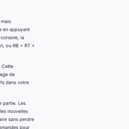
 mais
e en appuyant
 console, la
on, ou RB + RT +
. Cette
sage de
fs dans votre
 partie. Les
les nouvelles
aire sans perdre
ommandes pour