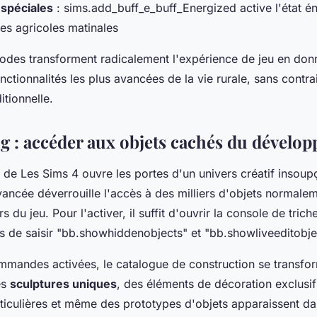
 spéciales
: sims.add_buff_e_buff_Energized active l'état én
hes agricoles matinales
des transforment radicalement l'expérience de jeu en don
ctionnalités les plus avancées de la vie rurale, sans contra
itionnelle.
 : accéder aux objets cachés du dévelop
de Les Sims 4 ouvre les portes d'un univers créatif insoup
vancée déverrouille l'accès à des milliers d'objets normale
 du jeu. Pour l'activer, il suffit d'ouvrir la console de trich
s de saisir "bb.showhiddenobjects" et "bb.showliveeditobje
mmandes activées, le catalogue de construction se transfo
es
sculptures uniques
, des éléments de décoration exclusif
rticulières et même des prototypes d'objets apparaissent d