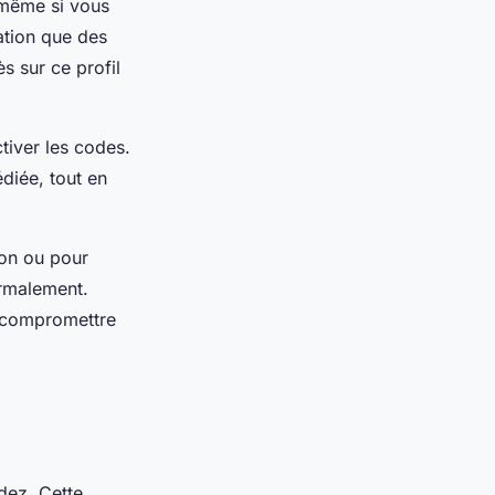
, même si vous
ation que des
s sur ce profil
tiver les codes.
diée, tout en
ion ou pour
ormalement.
s compromettre
idez. Cette