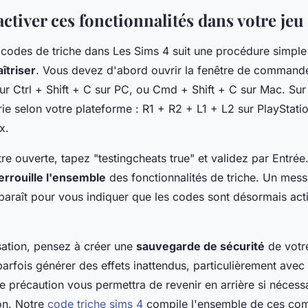
tiver ces fonctionnalités dans votre jeu
s codes de triche dans Les Sims 4 suit une procédure simple
îtriser
. Vous devez d'abord ouvrir la fenêtre de command
r Ctrl + Shift + C sur PC, ou Cmd + Shift + C sur Mac. Sur
ie selon votre plateforme : R1 + R2 + L1 + L2 sur PlayStati
x.
tre ouverte, tapez "testingcheats true" et validez par Entrée
rrouille l'ensemble
des fonctionnalités de triche. Un mes
paraît pour vous indiquer que les codes sont désormais acti
isation, pensez à créer une
sauvegarde de sécurité
de votre
rfois générer des effets inattendus, particulièrement avec 
e précaution vous permettra de revenir en arrière si nécess
on. Notre
code triche sims 4
compile l'ensemble de ces c