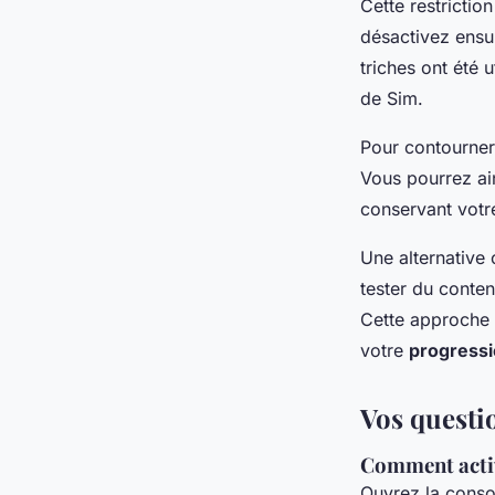
Cette restrictio
désactivez ensu
triches ont été 
de Sim.
Pour contourner 
Vous pourrez ain
conservant votr
Une alternative
tester du conte
Cette approche 
votre
progressio
Vos questio
Comment activ
Ouvrez la cons