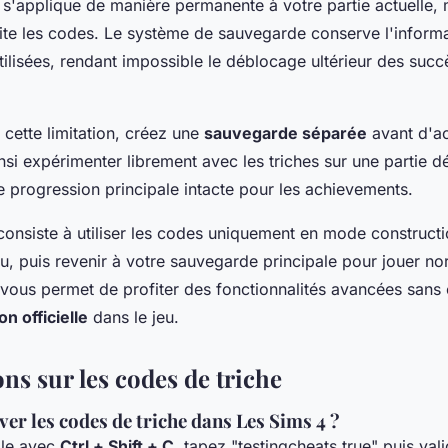
n s'applique de manière permanente à votre partie actuelle
ite les codes. Le système de sauvegarde conserve l'inform
utilisées, rendant impossible le déblocage ultérieur des succè
cette limitation, créez une
sauvegarde séparée
avant d'ac
si expérimenter librement avec les triches sur une partie dé
e progression principale intacte pour les achievements.
 consiste à utiliser les codes uniquement en mode construct
nu, puis revenir à votre sauvegarde principale pour jouer n
vous permet de profiter des fonctionnalités avancées san
n officielle
dans le jeu.
ns sur les codes de triche
er les codes de triche dans Les Sims 4 ?
ole avec
Ctrl + Shift + C
, tapez "testingcheats true" puis val