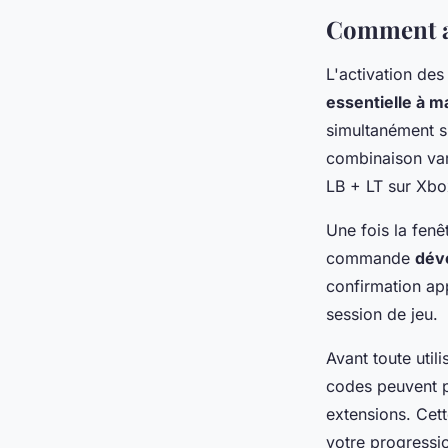
Jean
•
9 novembre 2025
•
5 min de lecture
Comment ac
L'activation de
essentielle à ma
simultanément su
combinaison var
LB + LT sur Xbo
Une fois la fenê
commande
déve
confirmation ap
session de jeu.
Avant toute util
codes peuvent pa
extensions. Cett
votre progressi