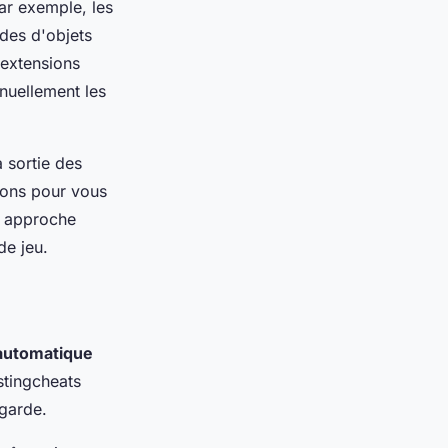
ar exemple, les
odes d'objets
 extensions
nuellement les
 sortie des
sions pour vous
e approche
de jeu.
 automatique
stingcheats
egarde.