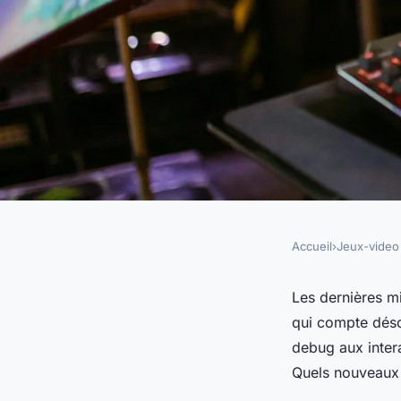
Accueil
›
Jeux-video
JEUX-VIDEO
Les nouveaux codes 
Les dernières mi
qui compte dés
essentiels pour les 
debug aux intera
Quels nouveaux 