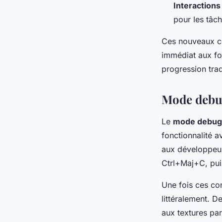
Interactions
pour les tâc
Ces nouveaux co
immédiat aux fon
progression trad
Mode debug
Le
mode debug
fonctionnalité a
aux développeurs
Ctrl+Maj+C, pui
Une fois ces co
littéralement. D
aux textures pa