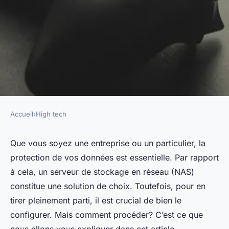
Accueil
›
High tech
HIGH TECH
Comment configurer un
Que vous soyez une entreprise ou un particulier, la
protection de vos données est essentielle. Par rapport
serveur de stockage en réseau
à cela, un serveur de stockage en réseau (NAS)
(NAS) pour une sécurité
constitue une solution de choix. Toutefois, pour en
optimale des données?
tirer pleinement parti, il est crucial de bien le
configurer. Mais comment procéder? C’est ce que
Jean
•
18 septembre 2024
•
5 min de lecture