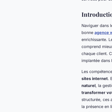
Jean
•
24 décembre 2024
•
7 min de lecture
Introducti
Naviguer dans 
bonne
agence w
enrichissante. L
comprend mieux 
chaque client. C
implantée dans 
Les compétences
sites internet
. 
naturel
, la ges
transformer votr
structurée, ces
la présence en 