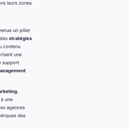
ans leurs zones
venue un pilier
 des
stratégies
du contenu
orisent une
e support
management
arketing
,
 à une
des agences
mériques des