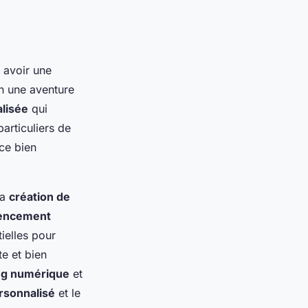
 avoir une
n une aventure
lisée
qui
articuliers de
ce bien
la
création de
rencement
tielles pour
te et bien
ng numérique
et
sonnalisé
et le