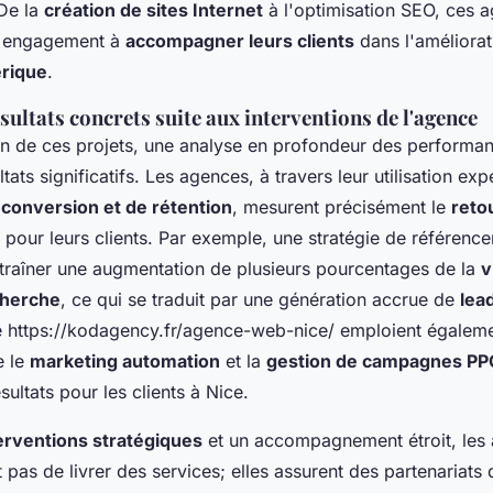
 De la
création de sites Internet
à l'optimisation SEO, ces 
r engagement à
accompagner leurs clients
dans l'améliorat
rique
.
sultats concrets suite aux interventions de l'agence
on de ces projets, une analyse en profondeur des performan
tats significatifs. Les agences, à travers leur utilisation ex
 conversion et de rétention
, mesurent précisément le
reto
pour leurs clients. Par exemple, une stratégie de référence
ntraîner une augmentation de plusieurs pourcentages de la
v
cherche
, ce qui se traduit par une génération accrue de
lead
ttps://kodagency.fr/agence-web-nice/ emploient égalemen
e le
marketing automation
et la
gestion de campagnes PP
sultats pour les clients à Nice.
erventions stratégiques
et un accompagnement étroit, les
 pas de livrer des services; elles assurent des partenariats