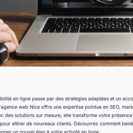
sibilité en ligne
sibilité en ligne passe par des stratégies adaptées et un a
'agence web Nice offre une expertise pointue en SEO, marke
ce
c des solutions sur mesure, elle transforme votre présenc
 pour attirer de nouveaux clients. Découvrez comment bénéf
nner un nouvel élan à votre activité en ligne.