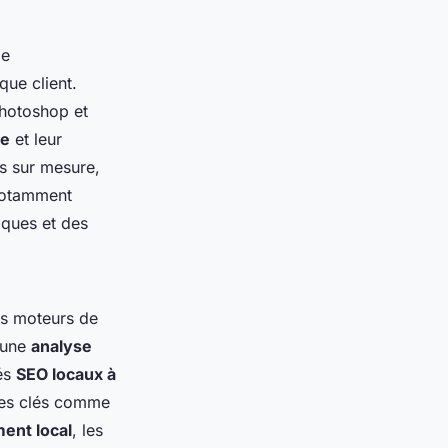
de
que client.
hotoshop et
ve
et leur
es sur mesure,
 notamment
iques et des
les moteurs de
r une
analyse
lés
SEO locaux à
mes clés comme
ent local
, les