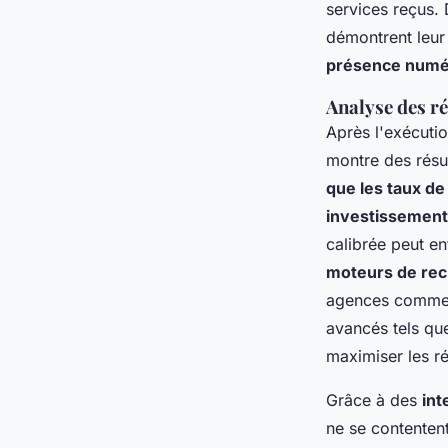
services reçus.
démontrent leu
présence numé
Analyse des ré
Après l'exécuti
montre des résul
que les taux de
investissement
calibrée peut e
moteurs de re
agences comme h
avancés tels qu
maximiser les ré
Grâce à des
int
ne se contentent