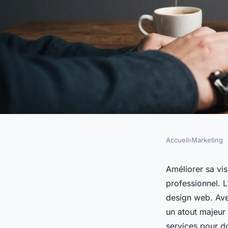
Accueil
›
Marketing
MARKETING
Transformez votre vi
Améliorer sa vi
professionnel. L
avec l'agence web ni
design web. Ave
un atout majeur
services pour do