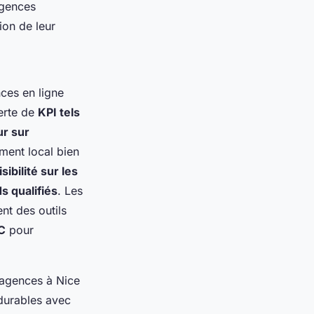
agences
ion de leur
ces en ligne
perte de
KPI tels
ur sur
ment local bien
isibilité sur les
s qualifiés
. Les
t des outils
C
pour
 agences à Nice
 durables avec